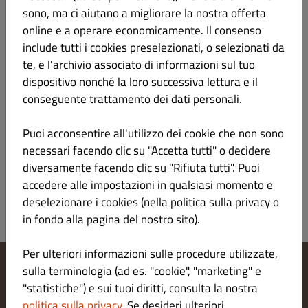
Soia Senza Sale 150m
€ 4.00
sono, ma ci aiutano a migliorare la nostra offerta
online e a operare economicamente. Il consenso
include tutti i cookies preselezionati, o selezionati da
te, e l'archivio associato di informazioni sul tuo
dispositivo nonché la loro successiva lettura e il
PACKAGING PLASTIC FREE
€ 1.00
conseguente trattamento dei dati personali.
Puoi acconsentire all'utilizzo dei cookie che non sono
Contributo per packaging plastic free
necessari facendo clic su "Accetta tutti" o decidere
diversamente facendo clic su "Rifiuta tutti". Puoi
accedere alle impostazioni in qualsiasi momento e
deselezionare i cookies (nella politica sulla privacy o
in fondo alla pagina del nostro sito).
Per ulteriori informazioni sulle procedure utilizzate,
sulla terminologia (ad es. "cookie", "marketing" e
Modifica le impostazioni dei cookie
"statistiche") e sui tuoi diritti, consulta la nostra
Contattaci
politica sulla privacy
. Se desideri ulteriori