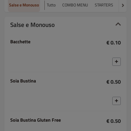
Salse e Monouso
Tutto
COMBO MENU
STARTERS
MUN S
Salse e Monouso
Bacchette
€ 0.10
Soia Bustina
€ 0.50
Soia Bustina Gluten Free
€ 0.50