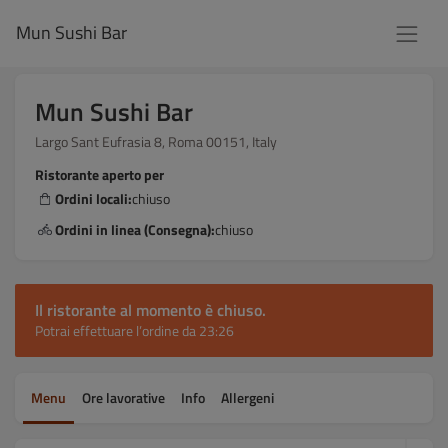
Mun Sushi Bar
Mun Sushi Bar
Largo Sant Eufrasia 8, Roma 00151, Italy
Ristorante aperto per
Ordini locali:
chiuso
Ordini in linea (Consegna):
chiuso
Il ristorante al momento è chiuso.
Potrai effettuare l’ordine da 23:26
Menu
Ore lavorative
Info
Allergeni