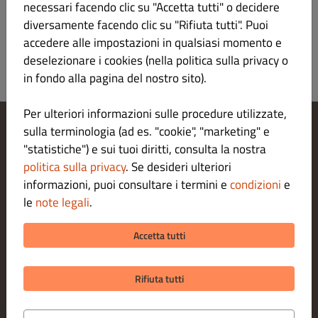
necessari facendo clic su "Accetta tutti" o decidere
Salse e Monouso
diversamente facendo clic su "Rifiuta tutti". Puoi
accedere alle impostazioni in qualsiasi momento e
deselezionare i cookies (nella politica sulla privacy o
in fondo alla pagina del nostro sito).
Per ulteriori informazioni sulle procedure utilizzate,
sulla terminologia (ad es. "cookie", "marketing" e
Modifica le impostazioni dei cookie
"statistiche") e sui tuoi diritti, consulta la nostra
Contattaci
politica sulla privacy
. Se desideri ulteriori
Informativa sulla privacy
informazioni, puoi consultare i termini e
condizioni
e
Termini e condizioni
le
note legali
.
Legal notice
METODI DI PAGAMENTO PER LA CONSEGNA A DOMICILIO
Accetta tutti
Rifiuta tutti
© 2026 Mun Sushi Bar