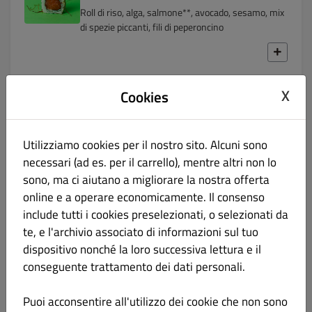
Roll di riso, alga, salmone**, avocado, sesamo, mix
di spezie piccanti, fili di peperoncino
X
Nigiri 2pz
Cookies
SASHIMI
Utilizziamo cookies per il nostro sito. Alcuni sono
necessari (ad es. per il carrello), mentre altri non lo
POKE
sono, ma ci aiutano a migliorare la nostra offerta
online e a operare economicamente. Il consenso
MAKI (8pz)
include tutti i cookies preselezionati, o selezionati da
te, e l'archivio associato di informazioni sul tuo
dispositivo nonché la loro successiva lettura e il
GUNKAN 2pz
conseguente trattamento dei dati personali.
Dessert
Puoi acconsentire all'utilizzo dei cookie che non sono