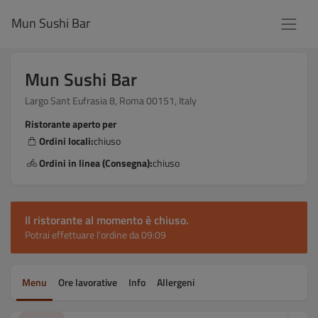
Mun Sushi Bar
Mun Sushi Bar
Largo Sant Eufrasia 8, Roma 00151, Italy
Ristorante aperto per
Ordini locali:
chiuso
Ordini in linea (Consegna):
chiuso
Il ristorante al momento è chiuso.
Potrai effettuare l’ordine da 09:09
Menu
Ore lavorative
Info
Allergeni