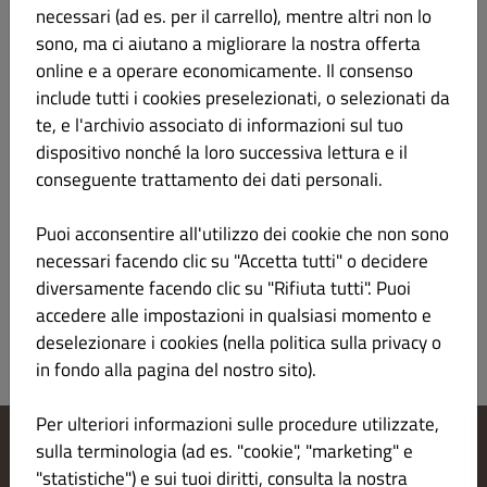
Nigiri Avocado
€ 4.00
necessari (ad es. per il carrello), mentre altri non lo
sono, ma ci aiutano a migliorare la nostra offerta
Riso Avocado
online e a operare economicamente. Il consenso
include tutti i cookies preselezionati, o selezionati da
te, e l'archivio associato di informazioni sul tuo
dispositivo nonché la loro successiva lettura e il
Nigiri Ebi Gambero cotto
€ 4.00
conseguente trattamento dei dati personali.
Puoi acconsentire all'utilizzo dei cookie che non sono
Riso, Gambero Cotto
necessari facendo clic su "Accetta tutti" o decidere
diversamente facendo clic su "Rifiuta tutti". Puoi
accedere alle impostazioni in qualsiasi momento e
deselezionare i cookies (nella politica sulla privacy o
in fondo alla pagina del nostro sito).
Per ulteriori informazioni sulle procedure utilizzate,
sulla terminologia (ad es. "cookie", "marketing" e
Modifica le impostazioni dei cookie
"statistiche") e sui tuoi diritti, consulta la nostra